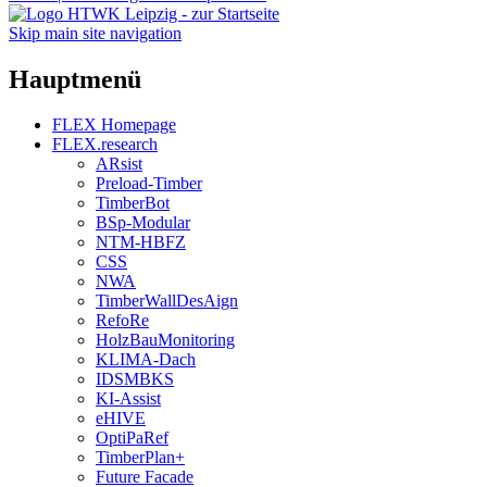
Skip main site navigation
Hauptmenü
FLEX Homepage
FLEX.research
ARsist
Preload-Timber
TimberBot
BSp-Modular
NTM-HBFZ
CSS
NWA
TimberWallDesAign
RefoRe
HolzBauMonitoring
KLIMA-Dach
IDSMBKS
KI-Assist
eHIVE
OptiPaRef
TimberPlan+
Future Facade