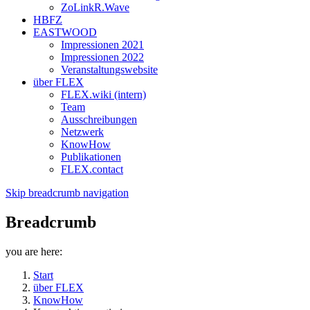
ZoLinkR.Wave
HBFZ
EASTWOOD
Impressionen 2021
Impressionen 2022
Veranstaltungswebsite
über FLEX
FLEX.wiki (intern)
Team
Ausschreibungen
Netzwerk
KnowHow
Publikationen
FLEX.contact
Skip breadcrumb navigation
Breadcrumb
you are here:
Start
über FLEX
KnowHow