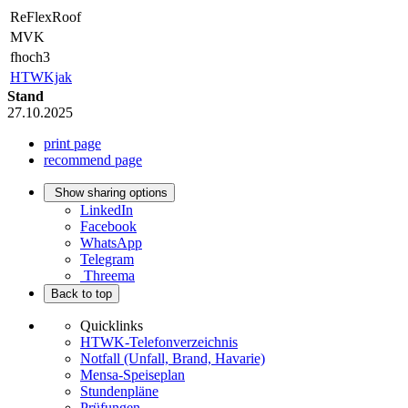
ReFlexRoof
MVK
fhoch3
HTWKjak
Stand
27.10.2025
print page
recommend page
Show sharing options
LinkedIn
Facebook
WhatsApp
Telegram
Threema
Back to top
Quicklinks
HTWK-Telefonverzeichnis
Notfall (Unfall, Brand, Havarie)
Mensa-Speiseplan
Stundenpläne
Prüfungen