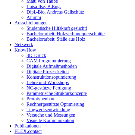
Matti von Taube
Luisa Ilse, B.Eng.
Dipl.-Bio. Andreas Gallschütz
Alumni
Ausschreibungen
Studentische Hilfskraft gesucht!
Bachelorarbeit: Holzverbundquerschnitte
Bachelorarbeit: Ställe aus Holz
Netzwerk
KnowHow
3D-Druck
CAM Programmierung
Digitale Aufmaßmethoden
Digitale Prozessketten
Konstruktionsoptimierung
Lehre und Workshops
NC-gestützte Fertigung
Parametrische Strukturkonzepte
Prototypenbau
Rechnergestützte Optimierung
Tragwerksentwicklung
Versuche und Messungen
Visuelle Kommunikation
Publikationen
FLEX.contact