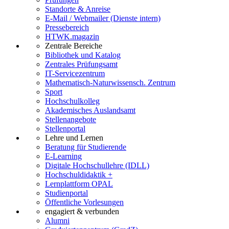
Standorte & Anreise
E-Mail / Webmailer (Dienste intern)
Pressebereich
HTWK.magazin
Zentrale Bereiche
Bibliothek und Katalog
Zentrales Prüfungsamt
IT-Servicezentrum
Mathematisch-Naturwissensch. Zentrum
Sport
Hochschulkolleg
Akademisches Auslandsamt
Stellenangebote
Stellenportal
Lehre und Lernen
Beratung für Studierende
E-Learning
Digitale Hochschullehre (IDLL)
Hochschuldidaktik +
Lernplattform OPAL
Studienportal
Öffentliche Vorlesungen
engagiert & verbunden
Alumni