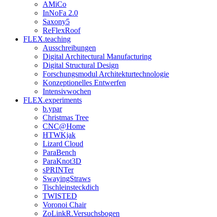
AMiCo
InNoFa 2.0
Saxony5
ReFlexRoof
FLEX.teaching
Ausschreibungen
Digital Architectural Manufacturing
Digital Structural Design
Forschungsmodul Architekturtechnologie
Konzeptionelles Entwerfen
Intensivwochen
FLEX.experiments
b.ypar
Christmas Tree
CNC@Home
HTWKjak
Lizard Cloud
ParaBench
ParaKnot3D
sPRINTer
SwayingStraws
Tischleinsteckdich
TWISTED
Voronoi Chair
ZoLinkR.Versuchsbogen