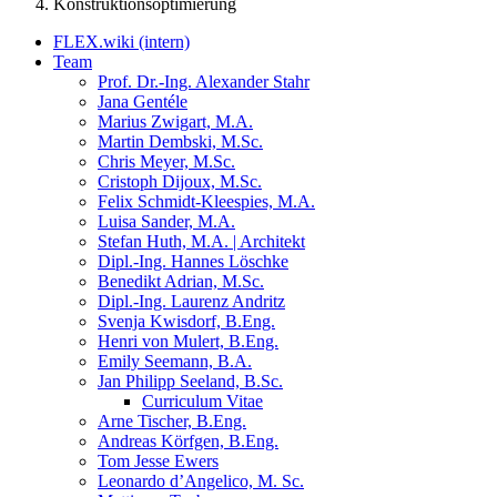
Konstruktionsoptimierung
FLEX.wiki (intern)
Team
Prof. Dr.-Ing. Alexander Stahr
Jana Gentéle
Marius Zwigart, M.A.
Martin Dembski, M.Sc.
Chris Meyer, M.Sc.
Cristoph Dijoux, M.Sc.
Felix Schmidt-Kleespies, M.A.
Luisa Sander, M.A.
Stefan Huth, M.A. | Architekt
Dipl.-Ing. Hannes Löschke
Benedikt Adrian, M.Sc.
Dipl.-Ing. Laurenz Andritz
Svenja Kwisdorf, B.Eng.
Henri von Mulert, B.Eng.
Emily Seemann, B.A.
Jan Philipp Seeland, B.Sc.
Curriculum Vitae
Arne Tischer, B.Eng.
Andreas Körfgen, B.Eng.
Tom Jesse Ewers
Leonardo d’Angelico, M. Sc.