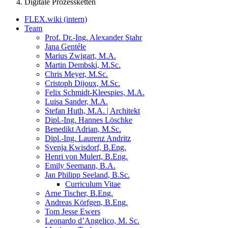
Digitale Prozessketten
FLEX.wiki (intern)
Team
Prof. Dr.-Ing. Alexander Stahr
Jana Gentéle
Marius Zwigart, M.A.
Martin Dembski, M.Sc.
Chris Meyer, M.Sc.
Cristoph Dijoux, M.Sc.
Felix Schmidt-Kleespies, M.A.
Luisa Sander, M.A.
Stefan Huth, M.A. | Architekt
Dipl.-Ing. Hannes Löschke
Benedikt Adrian, M.Sc.
Dipl.-Ing. Laurenz Andritz
Svenja Kwisdorf, B.Eng.
Henri von Mulert, B.Eng.
Emily Seemann, B.A.
Jan Philipp Seeland, B.Sc.
Curriculum Vitae
Arne Tischer, B.Eng.
Andreas Körfgen, B.Eng.
Tom Jesse Ewers
Leonardo d’Angelico, M. Sc.