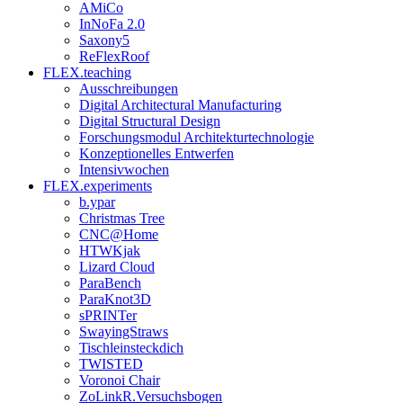
AMiCo
InNoFa 2.0
Saxony5
ReFlexRoof
FLEX.teaching
Ausschreibungen
Digital Architectural Manufacturing
Digital Structural Design
Forschungsmodul Architekturtechnologie
Konzeptionelles Entwerfen
Intensivwochen
FLEX.experiments
b.ypar
Christmas Tree
CNC@Home
HTWKjak
Lizard Cloud
ParaBench
ParaKnot3D
sPRINTer
SwayingStraws
Tischleinsteckdich
TWISTED
Voronoi Chair
ZoLinkR.Versuchsbogen