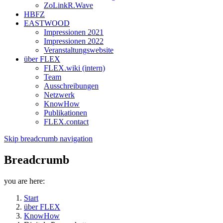
ZoLinkR.Wave
HBFZ
EASTWOOD
Impressionen 2021
Impressionen 2022
Veranstaltungswebsite
über FLEX
FLEX.wiki (intern)
Team
Ausschreibungen
Netzwerk
KnowHow
Publikationen
FLEX.contact
Skip breadcrumb navigation
Breadcrumb
you are here:
Start
über FLEX
KnowHow