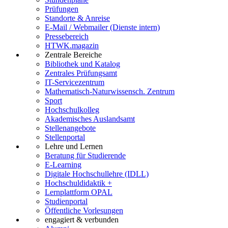
Prüfungen
Standorte & Anreise
E-Mail / Webmailer (Dienste intern)
Pressebereich
HTWK.magazin
Zentrale Bereiche
Bibliothek und Katalog
Zentrales Prüfungsamt
IT-Servicezentrum
Mathematisch-Naturwissensch. Zentrum
Sport
Hochschulkolleg
Akademisches Auslandsamt
Stellenangebote
Stellenportal
Lehre und Lernen
Beratung für Studierende
E-Learning
Digitale Hochschullehre (IDLL)
Hochschuldidaktik +
Lernplattform OPAL
Studienportal
Öffentliche Vorlesungen
engagiert & verbunden