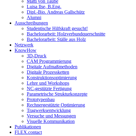
Matti von Taube
Luisa Ilse, B.Eng.
Dipl.-Bio. Andreas Gallschütz
Alumni
Ausschreibungen
Studentische Hilfskraft gesucht!
Bachelorarbeit: Holzverbundquerschnitte
Bachelorarbeit: Ställe aus Holz
Netzwerk
KnowHow
3D-Druck
CAM Programmierung
Digitale Aufmaßmethoden
Digitale Prozessketten
Konstruktionsoptimierung
Lehre und Workshops
NC-gestützte Fertigung
Parametrische Strukturkonzepte
Prototypenbau
Rechnergestützte Optimierung
Tragwerksentwicklung
Versuche und Messungen
Visuelle Kommunikation
Publikationen
FLEX.contact