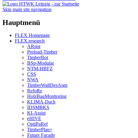
Skip main site navigation
Hauptmenü
FLEX Homepage
FLEX.research
ARsist
Preload-Timber
TimberBot
BSp-Modular
NTM-HBFZ
CSS
NWA
TimberWallDesAign
RefoRe
HolzBauMonitoring
KLIMA-Dach
IDSMBKS
KI-Assist
eHIVE
OptiPaRef
TimberPlan+
Future Facade