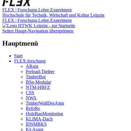
FLEX | Forschung.Lehre.Experiment
Hochschule für Technik, Wirtschaft und Kultur Leipzig
FLEX | Forschung.Lehre.Experiment
Seiten Haupt-Navigation überspringen
Hauptmenü
Start
FLEX.forschung
ARsist
Preload-Timber
TimberBot
BSp-Modular
NTM-HBFZ
CSS
NWA
TimberWallDesAign
RefoRe
HolzBauMonitoring
KLIMA-Dach
IDSMBKS
KI-Assist