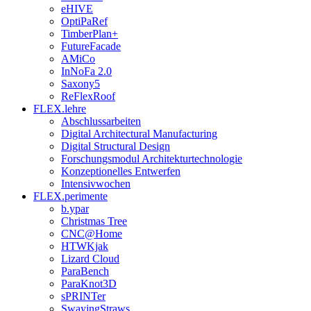
eHIVE
OptiPaRef
TimberPlan+
FutureFacade
AMiCo
InNoFa 2.0
Saxony5
ReFlexRoof
FLEX.lehre
Abschlussarbeiten
Digital Architectural Manufacturing
Digital Structural Design
Forschungsmodul Architekturtechnologie
Konzeptionelles Entwerfen
Intensivwochen
FLEX.perimente
b.ypar
Christmas Tree
CNC@Home
HTWKjak
Lizard Cloud
ParaBench
ParaKnot3D
sPRINTer
SwayingStraws