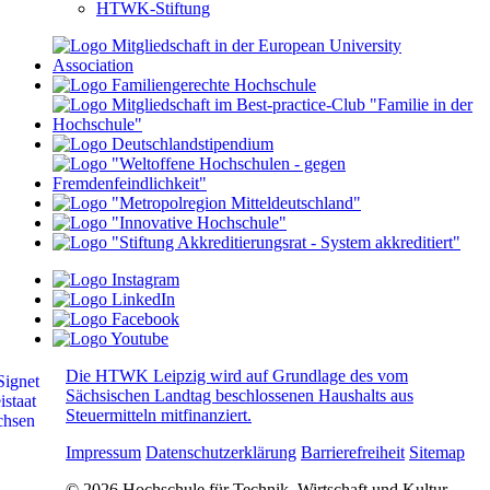
HTWK-Stiftung
Die HTWK Leipzig wird auf Grundlage des vom
Sächsischen Landtag beschlossenen Haushalts aus
Steuermitteln mitfinanziert.
Impressum
Datenschutzerklärung
Barrierefreiheit
Sitemap
© 2026 Hochschule für Technik, Wirtschaft und Kultur