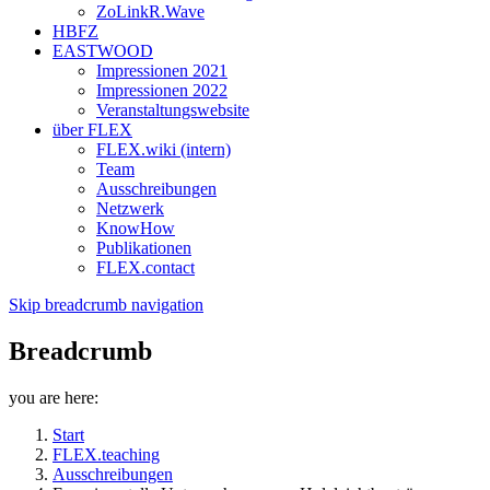
ZoLinkR.Wave
HBFZ
EASTWOOD
Impressionen 2021
Impressionen 2022
Veranstaltungswebsite
über FLEX
FLEX.wiki (intern)
Team
Ausschreibungen
Netzwerk
KnowHow
Publikationen
FLEX.contact
Skip breadcrumb navigation
Breadcrumb
you are here:
Start
FLEX.teaching
Ausschreibungen