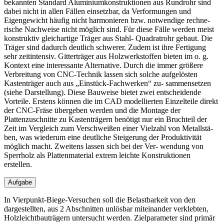
bekannten Standard Aluminiumkonstruktionen aus Rundrohr sind
dabei nicht in allen Fällen einsetzbar, da Verformungen und
Eigengewicht häufig nicht harmonieren bzw. notwendige rechne-
rische Nachweise nicht möglich sind. Für diese Fälle werden meist
konstruktiv gleichartige Träger aus Stahl- Quadratrohr gebaut. Die
Träger sind dadurch deutlich schwerer. Zudem ist ihre Fertigung
sehr zeitintensiv. Gitterträger aus Holzwerkstoffen bieten im o. g.
Kontext eine interessante Alternative. Durch die immer größere
Verbreitung von CNC-Technik lassen sich solche aufgelösten
Kastenträger auch aus „Einstück-Fachwerken“ zu- sammensetzen
(siehe Darstellung). Diese Bauweise bietet zwei entscheidende
Vorteile. Erstens können die im CAD modellierten Einzelteile direkt
der CNC-Fräse übergeben werden und die Montage der
Plattenzuschnitte zu Kastenträgern benötigt nur ein Bruchteil der
Zeit im Vergleich zum Verschweißen einer Vielzahl von Metallstä-
ben, was wiederum eine deutliche Steigerung der Produktivität
möglich macht. Zweitens lassen sich bei der Ver- wendung von
Sperrholz als Plattenmaterial extrem leichte Konstruktionen
erstellen.
Aufgabe
In Vierpunkt-Biege-Versuchen soll die Belastbarkeit von den
dargestellten, aus 2 Abschnitten unlösbar miteinander verklebten,
Holzleichtbauträgern untersucht werden. Zielparameter sind primär