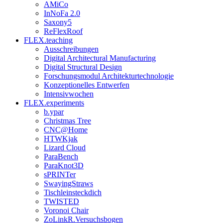
AMiCo
InNoFa 2.0
Saxony5
ReFlexRoof
FLEX.teaching
Ausschreibungen
Digital Architectural Manufacturing
Digital Structural Design
Forschungsmodul Architekturtechnologie
Konzeptionelles Entwerfen
Intensivwochen
FLEX.experiments
b.ypar
Christmas Tree
CNC@Home
HTWKjak
Lizard Cloud
ParaBench
ParaKnot3D
sPRINTer
SwayingStraws
Tischleinsteckdich
TWISTED
Voronoi Chair
ZoLinkR.Versuchsbogen