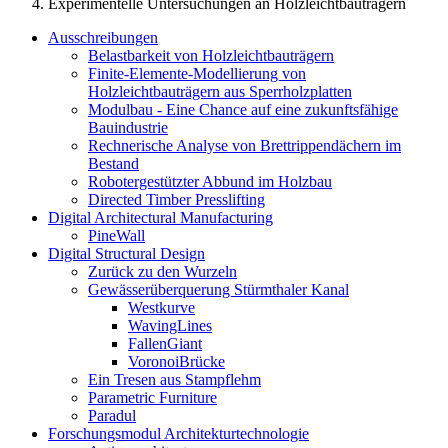
Experimentelle Untersuchungen an Holzleichtbauträgern
Ausschreibungen
Belastbarkeit von Holzleichtbauträgern
Finite-Elemente-Modellierung von
Holzleichtbauträgern aus Sperrholzplatten
Modulbau - Eine Chance auf eine zukunftsfähige
Bauindustrie
Rechnerische Analyse von Brettrippendächern im
Bestand
Robotergestützter Abbund im Holzbau
Directed Timber Presslifting
Digital Architectural Manufacturing
PineWall
Digital Structural Design
Zurück zu den Wurzeln
Gewässerüberquerung Stürmthaler Kanal
Westkurve
WavingLines
FallenGiant
VoronoiBrücke
Ein Tresen aus Stampflehm
Parametric Furniture
Paradul
Forschungsmodul Architekturtechnologie