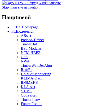
Skip main site navigation
Hauptmenü
FLEX Homepage
FLEX.research
ARsist
Preload-Timber
TimberBot
BSp-Modular
NTM-HBFZ
CSS
NWA
TimberWallDesAign
RefoRe
HolzBauMonitoring
KLIMA-Dach
IDSMBKS
KI-Assist
eHIVE
OptiPaRef
TimberPlan+
Future Facade