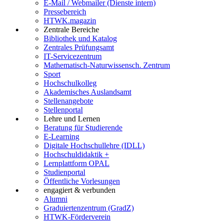
E-Mail / Webmailer (Dienste intern)
Pressebereich
HTWK.magazin
Zentrale Bereiche
Bibliothek und Katalog
Zentrales Prüfungsamt
IT-Servicezentrum
Mathematisch-Naturwissensch. Zentrum
Sport
Hochschulkolleg
Akademisches Auslandsamt
Stellenangebote
Stellenportal
Lehre und Lernen
Beratung für Studierende
E-Learning
Digitale Hochschullehre (IDLL)
Hochschuldidaktik +
Lernplattform OPAL
Studienportal
Öffentliche Vorlesungen
engagiert & verbunden
Alumni
Graduiertenzentrum (GradZ)
HTWK-Förderverein