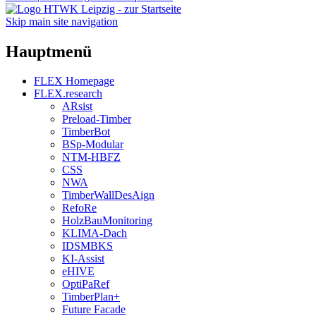
Skip main site navigation
Hauptmenü
FLEX Homepage
FLEX.research
ARsist
Preload-Timber
TimberBot
BSp-Modular
NTM-HBFZ
CSS
NWA
TimberWallDesAign
RefoRe
HolzBauMonitoring
KLIMA-Dach
IDSMBKS
KI-Assist
eHIVE
OptiPaRef
TimberPlan+
Future Facade