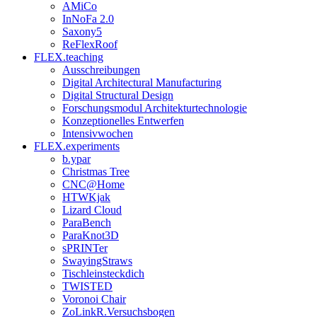
AMiCo
InNoFa 2.0
Saxony5
ReFlexRoof
FLEX.teaching
Ausschreibungen
Digital Architectural Manufacturing
Digital Structural Design
Forschungsmodul Architekturtechnologie
Konzeptionelles Entwerfen
Intensivwochen
FLEX.experiments
b.ypar
Christmas Tree
CNC@Home
HTWKjak
Lizard Cloud
ParaBench
ParaKnot3D
sPRINTer
SwayingStraws
Tischleinsteckdich
TWISTED
Voronoi Chair
ZoLinkR.Versuchsbogen