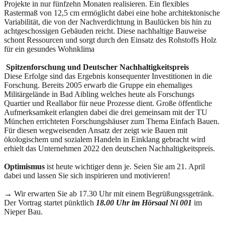
Projekte in nur fünfzehn Monaten realisieren. Ein flexibles
Rastermaß von 12,5 cm ermöglicht dabei eine hohe architektonische
Variabilität, die von der Nachverdichtung in Baulücken bis hin zu
achtgeschossigen Gebäuden reicht. Diese nachhaltige Bauweise
schont Ressourcen und sorgt durch den Einsatz des Rohstoffs Holz
für ein gesundes Wohnklima
Spitzenforschung und Deutscher Nachhaltigkeitspreis
Diese Erfolge sind das Ergebnis konsequenter Investitionen in die
Forschung. Bereits 2005 erwarb die Gruppe ein ehemaliges
Militärgelände in Bad Aibling welches heute als Forschungs
Quartier und Reallabor für neue Prozesse dient. Große öffentliche
Aufmerksamkeit erlangten dabei die drei gemeinsam mit der TU
München errichteten Forschungshäuser zum Thema Einfach Bauen.
Für diesen wegweisenden Ansatz der zeigt wie Bauen mit
ökologischem und sozialem Handeln in Einklang gebracht wird
erhielt das Unternehmen 2022 den deutschen Nachhaltigkeitspreis.
Optimismus
ist heute wichtiger denn je. Seien Sie am 21. April
dabei und lassen Sie sich inspirieren und motivieren!
→
Wir erwarten Sie ab 17.30 Uhr mit einem Begrüßungssgetränk.
Der Vortrag startet pünktlich
18.00 Uhr im Hörsaal Ni 001
im
Nieper Bau.