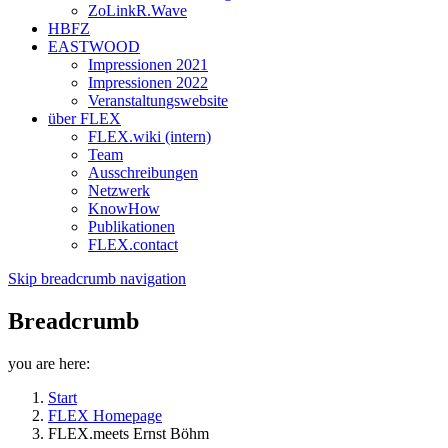
ZoLinkR.Wave
HBFZ
EASTWOOD
Impressionen 2021
Impressionen 2022
Veranstaltungswebsite
über FLEX
FLEX.wiki (intern)
Team
Ausschreibungen
Netzwerk
KnowHow
Publikationen
FLEX.contact
Skip breadcrumb navigation
Breadcrumb
you are here:
Start
FLEX Homepage
FLEX.meets Ernst Böhm