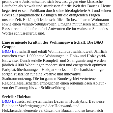
promovierte Jurist entschied sich bewusst gegen eine klassische
Laufbahn als Anwalt und stattdessen für die Welt des Bauens. Heute
begeistert er sein Publikum durch seine ideologiefreie Art und seinen
Fokus auf pragmatische Lösungen für die drängenden Fragen
unserer Zeit. Er kämpft leidenschaftlich für bezahlbaren Wohnraum
sowie einen verantwortungsvollen Umgang mit unseren natürlichen
Ressourcen und liefert dabei Antworten die im wahrsten Sinne des
Wortes schlüsselfertig sind.
Eine prägende Kraft in der Wohnungswirtschaft: Die B&O
Gruppe
B&O Bau
schafft und erhält Wohnraum deutschlandweit. Jährlich
entstehen etwa 1.000 neue Wohnungen in Holz- und Holzhybrid-
Bauweise. Durch serielle Komplett- und Strangsanierung werden
jährlich 4.000 Wohnungen modernisiert und energetisch optimiert.
Parkplatzüberbauungen, Holzparkdecks und Dachaufstockungen
sorgen zusätzlich für eine kreative und innovative
Stadtraumnutzung. Die im ganzen Bundesgebiet vertretenen
Regionalgesellschaften ermöglichen einen reibungslosen Ablauf -
von der Planung bis zur Schlüsselübergabe.
Serieller Holzbau
B&O Bau
setzt auf systemisches Bauen in Holzhybrid-Bauweise.
Ein hoher Vorfertigungsgrad der Holzwand- und
Holzfassadenelemente verkürzen die Bauzeit und so lassen sich