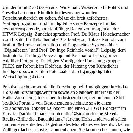
Um den rund 250 Gästen aus, Wirtschaft, Wissenschaft, Politik und
Gesellschaft einen Einblick in diesen angewandten
Forschungsbereich zu geben, folgte ein breit gefächertes
Vortragsprogramm rund um digital basierte Konzepte für das
ressourcensparende, kreislauffähige Bauen von morgen an der
HTWK Leipzig. Zunächst sprachen Prof. Dr. Klaus Holschemacher
vom Institut für Betonbau über Carbonbeton, Tobias Rudloff vom
Ins
titut für Prozessautomation und Eingebettete Systeme
über
„Digitalbeton“ und Prof. Dr. Ingo Reinhold vom iP³ Leipzig, dem
Institute for Printing, Processing and Packaging Leipzig, über
Additive Fertigung. Es folgten Vorträge der Forschungsgruppe
FLEX zur Robotik im Holzbau, der Nutzung von Künstlicher
Intelligenz sowie zu den Potenzialen durchgängig digitaler
Wertschöpfungsketten.
Praktisch sichtbar wurde die Forschung bei Rundgängen durch das
HolzBauForschungsZentrum sowie an Stationen innerhalb der
Halle. Zu sehen gab es einen Industrieroboter, der mit einem Stift
bestückt Portraits von Besuchenden zeichnete sowie einen
kollaborativen Roboter („Cobot“) und einen „LEGO-Roboter“ im
Einsatz. Darüber hinaus konnten die Gäste durch eine Mixed-
Reality-Brille die „Bauanleitung“ für eine Holzständerwand sehen
und ein elementiertes 3D-gedrucktes Modell des weiterentwickelten
Zollingerdaches selbst zusammenbauen. Sie konnten bestaunen, wie