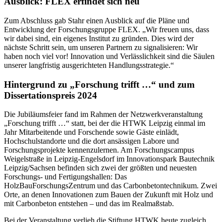
Ausblick: FLEX erfindet sich neu
Zum Abschluss gab Stahr einen Ausblick auf die Pläne und
Entwicklung der Forschungsgruppe FLEX. „Wir freuen uns, dass
wir dabei sind, ein eigenes Institut zu gründen. Dies wird der
nächste Schritt sein, um unseren Partnern zu signalisieren: Wir
haben noch viel vor! Innovation und Verlässlichkeit sind die Säulen
unserer langfristig ausgerichteten Handlungsstrategie.“
Hintergrund zu „Forschung trifft …“ und zum
Dissertationspreis 2024
Die Jubiläumsfeier fand im Rahmen der Netzwerkveranstaltung
„Forschung trifft …“ statt, bei der die HTWK Leipzig einmal im
Jahr Mitarbeitende und Forschende sowie Gäste einlädt,
Hochschulstandorte und die dort ansässigen Labore und
Forschungsprojekte kennenzulernen. Am Forschungscampus
Weigelstraße in Leipzig-Engelsdorf im Innovationspark Bautechnik
Leipzig/Sachsen befinden sich zwei der größten und neuesten
Forschungs- und Fertigungshallen: Das
HolzBauForschungsZentrum und das Carbonbetontechnikum. Zwei
Orte, an denen Innovationen zum Bauen der Zukunft mit Holz und
mit Carbonbeton entstehen – und das im Realmaßstab.
Bei der Veranstaltung verlieh die Stiftung HTWK heute zugleich