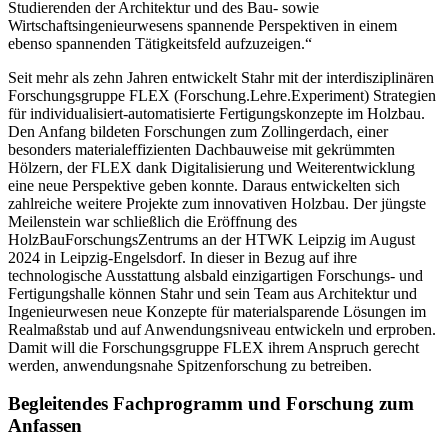
Studierenden der Architektur und des Bau- sowie
Wirtschaftsingenieurwesens spannende Perspektiven in einem
ebenso spannenden Tätigkeitsfeld aufzuzeigen.“
Seit mehr als zehn Jahren entwickelt Stahr mit der interdisziplinären
Forschungsgruppe FLEX (Forschung.Lehre.Experiment) Strategien
für individualisiert-automatisierte Fertigungskonzepte im Holzbau.
Den Anfang bildeten Forschungen zum Zollingerdach, einer
besonders materialeffizienten Dachbauweise mit gekrümmten
Hölzern, der FLEX dank Digitalisierung und Weiterentwicklung
eine neue Perspektive geben konnte. Daraus entwickelten sich
zahlreiche weitere Projekte zum innovativen Holzbau. Der jüngste
Meilenstein war schließlich die Eröffnung des
HolzBauForschungsZentrums an der HTWK Leipzig im August
2024 in Leipzig-Engelsdorf. In dieser in Bezug auf ihre
technologische Ausstattung alsbald einzigartigen Forschungs- und
Fertigungshalle können Stahr und sein Team aus Architektur und
Ingenieurwesen neue Konzepte für materialsparende Lösungen im
Realmaßstab und auf Anwendungsniveau entwickeln und erproben.
Damit will die Forschungsgruppe FLEX ihrem Anspruch gerecht
werden, anwendungsnahe Spitzenforschung zu betreiben.
Begleitendes Fachprogramm und Forschung zum
Anfassen