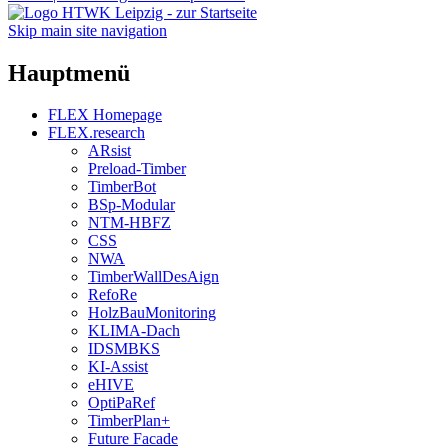
Skip main site navigation
Hauptmenü
FLEX Homepage
FLEX.research
ARsist
Preload-Timber
TimberBot
BSp-Modular
NTM-HBFZ
CSS
NWA
TimberWallDesAign
RefoRe
HolzBauMonitoring
KLIMA-Dach
IDSMBKS
KI-Assist
eHIVE
OptiPaRef
TimberPlan+
Future Facade