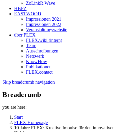
ZoLinkR.Wave
HBFZ
EASTWOOD
Impressionen 2021
Impressionen 2022
Veranstaltungswebsite
über FLEX
FLEX.wiki (intern)
Team
Ausschreibungen
Netzwerk
KnowHow
Publikationen
FLEX.contact
Skip breadcrumb navigation
Breadcrumb
you are here:
Start
FLEX Homepage
10 Jahre FLEX: Kreative Impulse für den innovativen