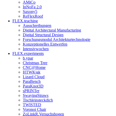
AMiCo
InNoFa 2.0
Saxony5
ReFlexRoof
FLEX.teaching
Ausschreibungen
Digital Architectural Manufacturing
Digital Structural Design
Forschungsmodul Architekturtechnologie
Konzeptionelles Entwerfen
Intensivwochen
FLEX.experiments
b.ypar
Christmas Tree
CNC@Home
HTWKjak
Lizard Cloud
ParaBench
ParaKnot3D
sPRINTer
SwayingStraws
Tischleinsteckdich
TWISTED
Voronoi Chair
ZoLinkR.Versuchsbogen