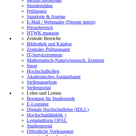
Mensa-Speiseplan
Stundenpläne
Prüfungen
Standorte & Anreise
E-Mail / Webmailer (Dienste intern)
Pressebereich
HTWK.magazin
Zentrale Bereiche
Bibliothek und Katalog
Zentrales Prüfungsamt
IT-Servicezentrum
Mathematisch-Naturwissensch. Zentrum
Sport
Hochschulkolleg
Akademisches Auslandsamt
Stellenangebote
Stellenportal
Lehre und Lernen
Beratung für Studierende
E-Learning
Digitale Hochschullehre (IDLL)
Hochschuldidaktik +
Lernplattform OPAL
Studienportal
Öffentliche Vorlesungen