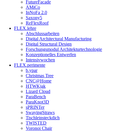
FutureFacade
AMiCo
InNoFa 2.0
Saxony5
ReFlexRoof
FLEX.lehre
Abschlussarbeiten
Digital Architectural Manufacturing
Digital Structural Design
Forschungsmodul Architekturtechnologie
Konzeptionelles Entwerfen
Intensivwochen
FLEX.perimente
b.ypar
Christmas Tree
CNC@Home
HTWKjak
Lizard Cloud
ParaBench
ParaKnot3D
sPRINTer
SwayingStraws
Tischleinsteckdich
TWISTED
Voronoi Chair