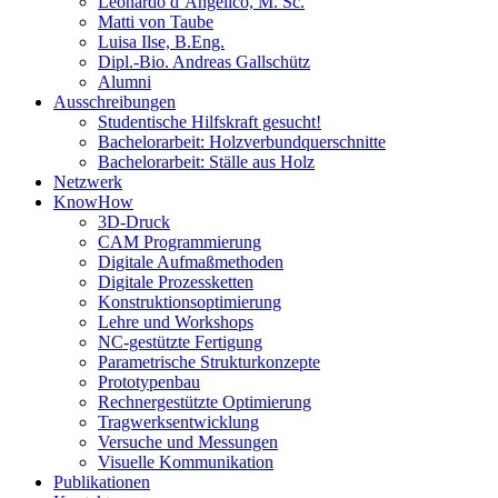
Leonardo d’Angelico, M. Sc.
Matti von Taube
Luisa Ilse, B.Eng.
Dipl.-Bio. Andreas Gallschütz
Alumni
Ausschreibungen
Studentische Hilfskraft gesucht!
Bachelorarbeit: Holzverbundquerschnitte
Bachelorarbeit: Ställe aus Holz
Netzwerk
KnowHow
3D-Druck
CAM Programmierung
Digitale Aufmaßmethoden
Digitale Prozessketten
Konstruktionsoptimierung
Lehre und Workshops
NC-gestützte Fertigung
Parametrische Strukturkonzepte
Prototypenbau
Rechnergestützte Optimierung
Tragwerksentwicklung
Versuche und Messungen
Visuelle Kommunikation
Publikationen