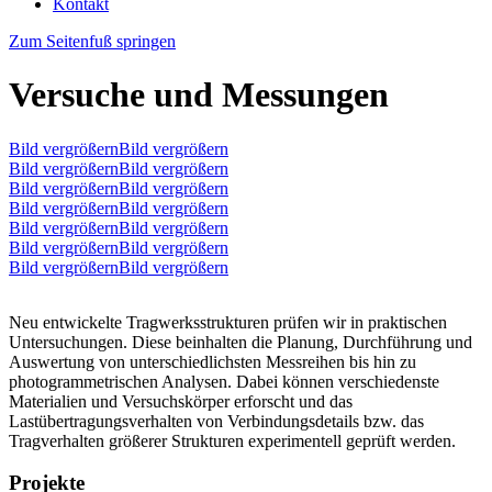
Kontakt
Zum Seitenfuß springen
Versuche und Messungen
Bild vergrößernBild vergrößern
Bild vergrößernBild vergrößern
Bild vergrößernBild vergrößern
Bild vergrößernBild vergrößern
Bild vergrößernBild vergrößern
Bild vergrößernBild vergrößern
Bild vergrößernBild vergrößern
Neu entwickelte Tragwerksstrukturen prüfen wir in praktischen
Untersuchungen. Diese beinhalten die Planung, Durchführung und
Auswertung von unterschiedlichsten Messreihen bis hin zu
photogrammetrischen Analysen. Dabei können verschiedenste
Materialien und Versuchskörper erforscht und das
Lastübertragungsverhalten von Verbindungsdetails bzw. das
Tragverhalten größerer Strukturen experimentell geprüft werden.
Projekte