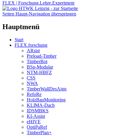
FLEX | Forschung.Lehre.Experiment
Seiten Haupt-Navigation überspringen
Hauptmenü
Start
FLEX.forschung
ARsist
Preload-Timber
TimberBot
BSp-Modular
NTM-HBFZ
CSS
NWA
TimberWallDesAign
RefoRe
HolzBauMonitoring
KLIMA-Dach
IDSMBKS
KI-Assist
eHIVE
OptiPaRef
TimberPlan+