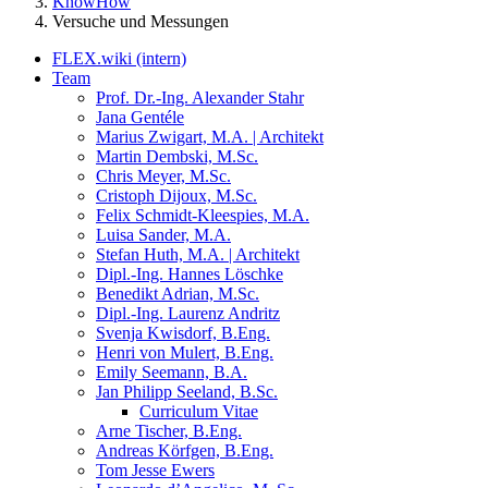
KnowHow
Versuche und Messungen
FLEX.wiki (intern)
Team
Prof. Dr.-Ing. Alexander Stahr
Jana Gentéle
Marius Zwigart, M.A. | Architekt
Martin Dembski, M.Sc.
Chris Meyer, M.Sc.
Cristoph Dijoux, M.Sc.
Felix Schmidt-Kleespies, M.A.
Luisa Sander, M.A.
Stefan Huth, M.A. | Architekt
Dipl.-Ing. Hannes Löschke
Benedikt Adrian, M.Sc.
Dipl.-Ing. Laurenz Andritz
Svenja Kwisdorf, B.Eng.
Henri von Mulert, B.Eng.
Emily Seemann, B.A.
Jan Philipp Seeland, B.Sc.
Curriculum Vitae
Arne Tischer, B.Eng.
Andreas Körfgen, B.Eng.
Tom Jesse Ewers