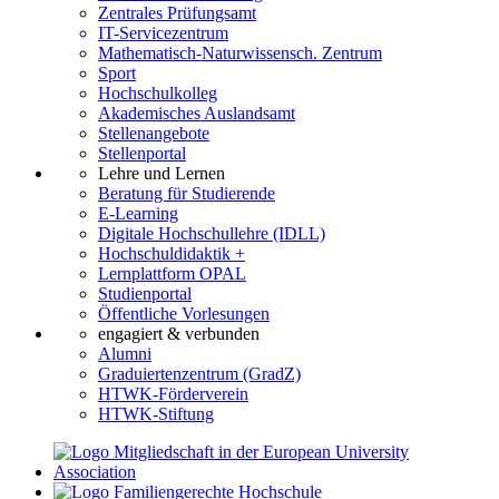
Zentrales Prüfungsamt
IT-Servicezentrum
Mathematisch-Naturwissensch. Zentrum
Sport
Hochschulkolleg
Akademisches Auslandsamt
Stellenangebote
Stellenportal
Lehre und Lernen
Beratung für Studierende
E-Learning
Digitale Hochschullehre (IDLL)
Hochschuldidaktik +
Lernplattform OPAL
Studienportal
Öffentliche Vorlesungen
engagiert & verbunden
Alumni
Graduiertenzentrum (GradZ)
HTWK-Förderverein
HTWK-Stiftung