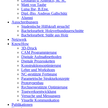
Leonardo d’Angelico, M. Sc.
Matti von Taube
Luisa Ilse, B.Eng.
Dipl.-Bio. Andreas Gallschütz
Alumni
Ausschreibungen
Studentische Hilfskraft gesucht!
Bachelorarbeit: Holzverbundquerschnitte
Bachelorarbeit: Ställe aus Holz
Netzwerk
KnowHow
3D-Druck
CAM Programmierung
Digitale Aufmaßmethoden
Digitale Prozessketten
Konstruktionsoptimierung
Lehre und Workshops
NC-gestützte Fertigung
Parametrische Strukturkonzepte
Prototypenbau
Rechnergestützte Optimierung
Tragwerksentwicklung
Versuche und Messungen
Visuelle Kommunikation
Publikationen