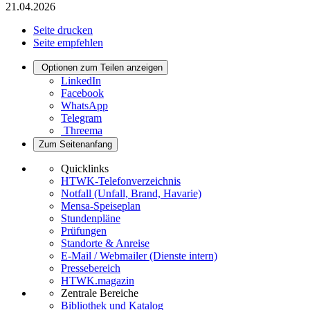
21.04.2026
Seite drucken
Seite empfehlen
Optionen zum Teilen anzeigen
LinkedIn
Facebook
WhatsApp
Telegram
Threema
Zum Seitenanfang
Quicklinks
HTWK-Telefonverzeichnis
Notfall (Unfall, Brand, Havarie)
Mensa-Speiseplan
Stundenpläne
Prüfungen
Standorte & Anreise
E-Mail / Webmailer (Dienste intern)
Pressebereich
HTWK.magazin
Zentrale Bereiche
Bibliothek und Katalog