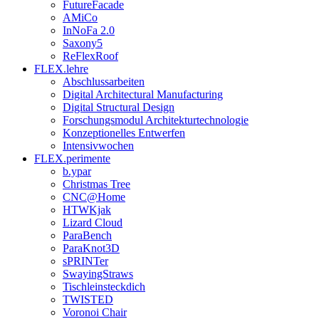
FutureFacade
AMiCo
InNoFa 2.0
Saxony5
ReFlexRoof
FLEX.lehre
Abschlussarbeiten
Digital Architectural Manufacturing
Digital Structural Design
Forschungsmodul Architekturtechnologie
Konzeptionelles Entwerfen
Intensivwochen
FLEX.perimente
b.ypar
Christmas Tree
CNC@Home
HTWKjak
Lizard Cloud
ParaBench
ParaKnot3D
sPRINTer
SwayingStraws
Tischleinsteckdich
TWISTED
Voronoi Chair