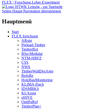
FLEX | Forschung.Lehre.Experiment
Seiten Haupt-Navigation überspringen
Hauptmenü
Start
FLEX.forschung
ARsist
Preload-Timber
TimberBot
BSp-Modular
NTM-HBFZ
CSS
NWA
TimberWallDesAign
RefoRe
HolzBauMonitoring
KLIMA-Dach
IDSMBKS
KI-Assist
eHIVE
OptiPaRef
TimberPlan+