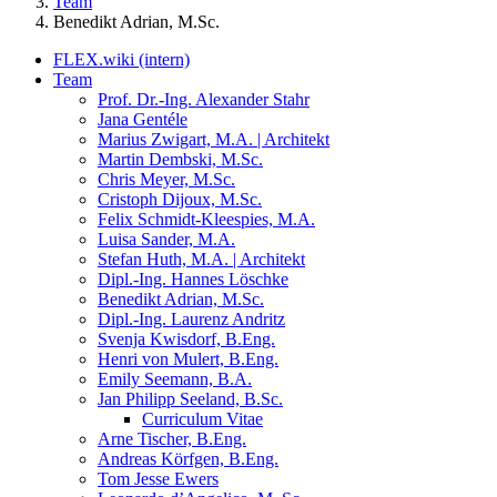
Team
Benedikt Adrian, M.Sc.
FLEX.wiki (intern)
Team
Prof. Dr.-Ing. Alexander Stahr
Jana Gentéle
Marius Zwigart, M.A. | Architekt
Martin Dembski, M.Sc.
Chris Meyer, M.Sc.
Cristoph Dijoux, M.Sc.
Felix Schmidt-Kleespies, M.A.
Luisa Sander, M.A.
Stefan Huth, M.A. | Architekt
Dipl.-Ing. Hannes Löschke
Benedikt Adrian, M.Sc.
Dipl.-Ing. Laurenz Andritz
Svenja Kwisdorf, B.Eng.
Henri von Mulert, B.Eng.
Emily Seemann, B.A.
Jan Philipp Seeland, B.Sc.
Curriculum Vitae
Arne Tischer, B.Eng.
Andreas Körfgen, B.Eng.
Tom Jesse Ewers