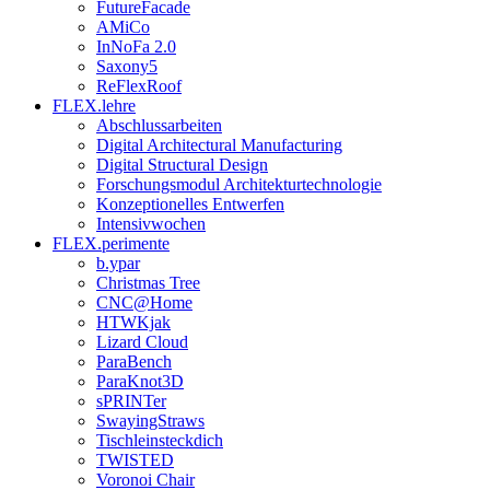
FutureFacade
AMiCo
InNoFa 2.0
Saxony5
ReFlexRoof
FLEX.lehre
Abschlussarbeiten
Digital Architectural Manufacturing
Digital Structural Design
Forschungsmodul Architekturtechnologie
Konzeptionelles Entwerfen
Intensivwochen
FLEX.perimente
b.ypar
Christmas Tree
CNC@Home
HTWKjak
Lizard Cloud
ParaBench
ParaKnot3D
sPRINTer
SwayingStraws
Tischleinsteckdich
TWISTED
Voronoi Chair