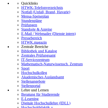
Quicklinks
HTWK-Telefonverzeichnis
Notfall (Unfall, Brand, Havarie)
Mensa-Speiseplan
Stundenpläne
Prüfungen
Standorte & Anreise
E-Mail / Webmailer (Dienste intern)
Pressebereich
HTWK.magazin
Zentrale Bereiche
Bibliothek und Katalog
Zentrales Prüfungsamt
IT-Servicezentrum
Mathematisch-Naturwissensch. Zentrum
Sport
Hochschulkolleg
Akademisches Auslandsamt
Stellenangebote
Stellenportal
Lehre und Lernen
Beratung für Studierende
E-Learning
Digitale Hochschullehre (IDLL)
Hochschuldidaktik +