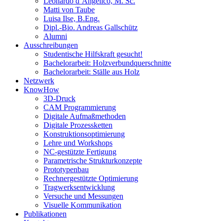
Leonardo d’Angelico, M. Sc.
Matti von Taube
Luisa Ilse, B.Eng.
Dipl.-Bio. Andreas Gallschütz
Alumni
Ausschreibungen
Studentische Hilfskraft gesucht!
Bachelorarbeit: Holzverbundquerschnitte
Bachelorarbeit: Ställe aus Holz
Netzwerk
KnowHow
3D-Druck
CAM Programmierung
Digitale Aufmaßmethoden
Digitale Prozessketten
Konstruktionsoptimierung
Lehre und Workshops
NC-gestützte Fertigung
Parametrische Strukturkonzepte
Prototypenbau
Rechnergestützte Optimierung
Tragwerksentwicklung
Versuche und Messungen
Visuelle Kommunikation
Publikationen