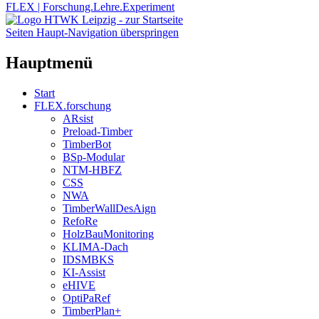
FLEX | Forschung.Lehre.Experiment
Seiten Haupt-Navigation überspringen
Hauptmenü
Start
FLEX.forschung
ARsist
Preload-Timber
TimberBot
BSp-Modular
NTM-HBFZ
CSS
NWA
TimberWallDesAign
RefoRe
HolzBauMonitoring
KLIMA-Dach
IDSMBKS
KI-Assist
eHIVE
OptiPaRef
TimberPlan+