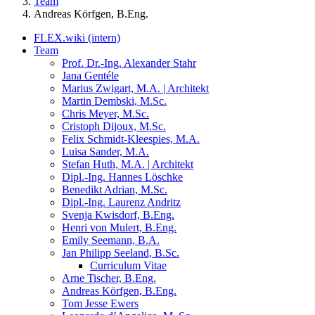
Team
Andreas Körfgen, B.Eng.
FLEX.wiki (intern)
Team
Prof. Dr.-Ing. Alexander Stahr
Jana Gentéle
Marius Zwigart, M.A. | Architekt
Martin Dembski, M.Sc.
Chris Meyer, M.Sc.
Cristoph Dijoux, M.Sc.
Felix Schmidt-Kleespies, M.A.
Luisa Sander, M.A.
Stefan Huth, M.A. | Architekt
Dipl.-Ing. Hannes Löschke
Benedikt Adrian, M.Sc.
Dipl.-Ing. Laurenz Andritz
Svenja Kwisdorf, B.Eng.
Henri von Mulert, B.Eng.
Emily Seemann, B.A.
Jan Philipp Seeland, B.Sc.
Curriculum Vitae
Arne Tischer, B.Eng.
Andreas Körfgen, B.Eng.
Tom Jesse Ewers