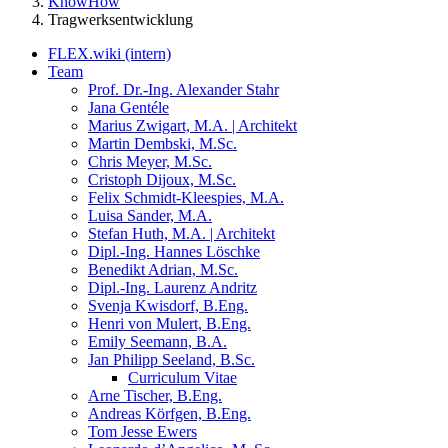
KnowHow
Tragwerksentwicklung
FLEX.wiki (intern)
Team
Prof. Dr.-Ing. Alexander Stahr
Jana Gentéle
Marius Zwigart, M.A. | Architekt
Martin Dembski, M.Sc.
Chris Meyer, M.Sc.
Cristoph Dijoux, M.Sc.
Felix Schmidt-Kleespies, M.A.
Luisa Sander, M.A.
Stefan Huth, M.A. | Architekt
Dipl.-Ing. Hannes Löschke
Benedikt Adrian, M.Sc.
Dipl.-Ing. Laurenz Andritz
Svenja Kwisdorf, B.Eng.
Henri von Mulert, B.Eng.
Emily Seemann, B.A.
Jan Philipp Seeland, B.Sc.
Curriculum Vitae
Arne Tischer, B.Eng.
Andreas Körfgen, B.Eng.
Tom Jesse Ewers