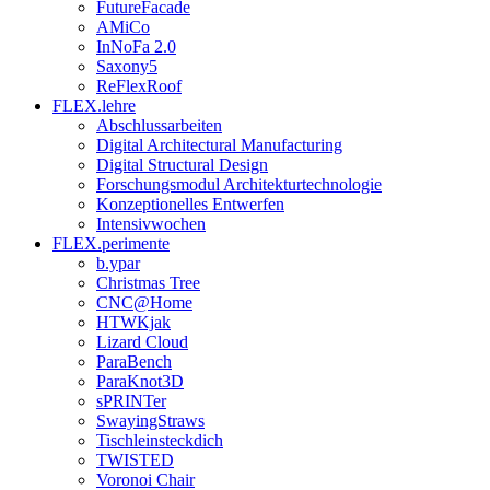
FutureFacade
AMiCo
InNoFa 2.0
Saxony5
ReFlexRoof
FLEX.lehre
Abschlussarbeiten
Digital Architectural Manufacturing
Digital Structural Design
Forschungsmodul Architekturtechnologie
Konzeptionelles Entwerfen
Intensivwochen
FLEX.perimente
b.ypar
Christmas Tree
CNC@Home
HTWKjak
Lizard Cloud
ParaBench
ParaKnot3D
sPRINTer
SwayingStraws
Tischleinsteckdich
TWISTED
Voronoi Chair