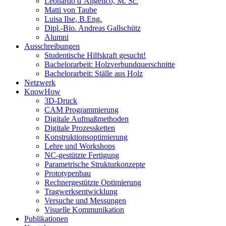
Leonardo d’Angelico, M. Sc.
Matti von Taube
Luisa Ilse, B.Eng.
Dipl.-Bio. Andreas Gallschütz
Alumni
Ausschreibungen
Studentische Hilfskraft gesucht!
Bachelorarbeit: Holzverbundquerschnitte
Bachelorarbeit: Ställe aus Holz
Netzwerk
KnowHow
3D-Druck
CAM Programmierung
Digitale Aufmaßmethoden
Digitale Prozessketten
Konstruktionsoptimierung
Lehre und Workshops
NC-gestützte Fertigung
Parametrische Strukturkonzepte
Prototypenbau
Rechnergestützte Optimierung
Tragwerksentwicklung
Versuche und Messungen
Visuelle Kommunikation
Publikationen