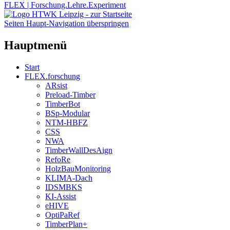
FLEX | Forschung.Lehre.Experiment
Seiten Haupt-Navigation überspringen
Hauptmenü
Start
FLEX.forschung
ARsist
Preload-Timber
TimberBot
BSp-Modular
NTM-HBFZ
CSS
NWA
TimberWallDesAign
RefoRe
HolzBauMonitoring
KLIMA-Dach
IDSMBKS
KI-Assist
eHIVE
OptiPaRef
TimberPlan+