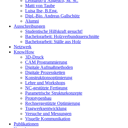
Leonardo d’Angelico, M. Sc.
Matti von Taube
Luisa Ilse, B.Eng.
Dipl.-Bio. Andreas Gallschütz
Alumni
Ausschreibungen
Studentische Hilfskraft gesucht!
Bachelorarbeit: Holzverbundquerschnitte
Bachelorarbeit: Ställe aus Holz
Netzwerk
KnowHow
3D-Druck
CAM Programmierung
Digitale Aufmaßmethoden
Digitale Prozessketten
Konstruktionsoptimierung
Lehre und Workshops
NC-gestützte Fertigung
Parametrische Strukturkonzepte
Prototypenbau
Rechnergestützte Optimierung
Tragwerksentwicklung
Versuche und Messungen
Visuelle Kommunikation
Publikationen