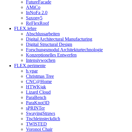
FutureFacade
AMiCo
InNoFa 2.0
Saxony5
ReFlexRoof
FLEX.lehre
Abschlussarbeiten
Digital Architectural Manufacturing
Digital Structural Design
Forschungsmodul Architekturtechnologie
Konzeptionelles Entwerfen
Intensivwochen
FLEX.perimente
b.ypar
Christmas Tree
CNC@Home
HTWKjak
Lizard Cloud
ParaBench
ParaKnot3D
sPRINTer
SwayingStraws
Tischleinsteckdich
TWISTED
Voronoi Chair