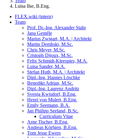
Team
Luisa Ilse, B.Eng.
FLEX.wiki (intern)
Team
Prof. Dr.-Ing. Alexander Stahr
Jana Gentéle
Marius Zwigart, M.A. | Architekt
Martin Dembski, M.Sc.
Chris Meyer, M.Sc.
Cristoph Dijoux, M.Sc.
Felix Schmidt-Kleespies, M.A.
Luisa Sander, M.A.
Stefan Huth, M.A. | Architekt
Dipl.-Ing. Hannes Löschke
Benedikt Adrian, M.Sc.
Dipl.-Ing. Laurenz Andritz
Svenja Kwisdorf, B.Eng.
Henri von Mulert, B.Eng.
Emily Seemann, B.A.
Jan Philipp Seeland, B.Sc.
Curriculum Vitae
Arne Tischer, B.Eng.
Andreas Körfgen, B.Eng.
Tom Jesse Ewers