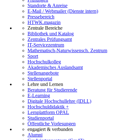
Standorte & Anreise
E-Mail / Webmailer (Dienste intern)
Pressebereich
HTWK.magazin
Zentrale Bereiche
Bibliothek und Katalog
Zentrales Prüfungsamt
IT-Servicezentrum
Mathematisch-Naturwissensch. Zentrum
Sport
Hochschulkolleg
Akademisches Auslandsamt
Stellenangebote
Stellenportal
Lehre und Lernen
Beratung für Studierende
E-Learning
Digitale Hochschullehre (IDLL)
Hochschuldidaktik +
Lernplattform OPAL
Studienportal
Öffentliche Vorlesungen
engagiert & verbunden
Alumni