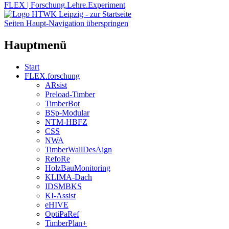
FLEX | Forschung.Lehre.Experiment
Seiten Haupt-Navigation überspringen
Hauptmenü
Start
FLEX.forschung
ARsist
Preload-Timber
TimberBot
BSp-Modular
NTM-HBFZ
CSS
NWA
TimberWallDesAign
RefoRe
HolzBauMonitoring
KLIMA-Dach
IDSMBKS
KI-Assist
eHIVE
OptiPaRef
TimberPlan+