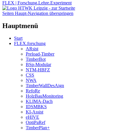
FLEX | Forschung.Lehre.Experiment
Seiten Haupt-Navigation überspringen
Hauptmenü
Start
FLEX.forschung
ARsist
Preload-Timber
TimberBot
BSp-Modular
NTM-HBFZ
CSS
NWA
TimberWallDesAign
RefoRe
HolzBauMonitoring
KLIMA-Dach
IDSMBKS
KI-Assist
eHIVE
OptiPaRef
TimberPlan+