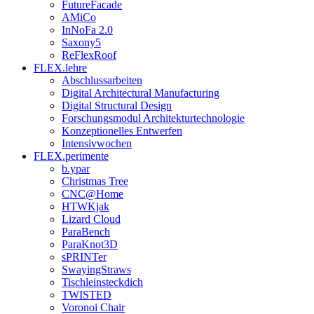
FutureFacade
AMiCo
InNoFa 2.0
Saxony5
ReFlexRoof
FLEX.lehre
Abschlussarbeiten
Digital Architectural Manufacturing
Digital Structural Design
Forschungsmodul Architekturtechnologie
Konzeptionelles Entwerfen
Intensivwochen
FLEX.perimente
b.ypar
Christmas Tree
CNC@Home
HTWKjak
Lizard Cloud
ParaBench
ParaKnot3D
sPRINTer
SwayingStraws
Tischleinsteckdich
TWISTED
Voronoi Chair