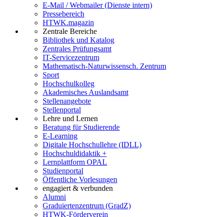
E-Mail / Webmailer (Dienste intern)
Pressebereich
HTWK.magazin
Zentrale Bereiche
Bibliothek und Katalog
Zentrales Prüfungsamt
IT-Servicezentrum
Mathematisch-Naturwissensch. Zentrum
Sport
Hochschulkolleg
Akademisches Auslandsamt
Stellenangebote
Stellenportal
Lehre und Lernen
Beratung für Studierende
E-Learning
Digitale Hochschullehre (IDLL)
Hochschuldidaktik +
Lernplattform OPAL
Studienportal
Öffentliche Vorlesungen
engagiert & verbunden
Alumni
Graduiertenzentrum (GradZ)
HTWK-Förderverein