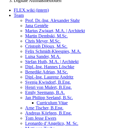
Digitale Aufmaßmethoden
FLEX.wiki (intern)
Team
Prof. Dr.-Ing. Alexander Stahr
Jana Gentéle
Marius Zwigart, M.A. | Architekt
Martin Dembski, M.Sc.
Chris Meyer, M.Sc.
Cristoph Dijoux, M.Sc.
Felix Schmidt-Kleespies, M.A.
Luisa Sander, M.A.
Stefan Huth, M.A. | Architekt
Dipl.-Ing. Hannes Löschke
Benedikt Adrian, M.Sc.
Dipl.-Ing. Laurenz Andritz
Svenja Kwisdorf, B.Eng.
Henri von Mulert, B.Eng.
Emily Seemann, B.A.
Jan Philipp Seeland, B.Sc.
Curriculum Vitae
Arne Tischer, B.Eng.
Andreas Körfgen, B.Eng.
Tom Jesse Ewers
Leonardo d’Angelico, M. Sc.