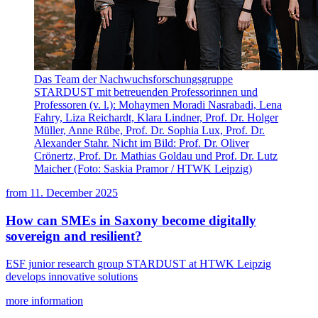
Das Team der Nachwuchsforschungsgruppe
STARDUST mit betreuenden Professorinnen und
Professoren (v. l.): Mohaymen Moradi Nasrabadi, Lena
Fahry, Liza Reichardt, Klara Lindner, Prof. Dr. Holger
Müller, Anne Rübe, Prof. Dr. Sophia Lux, Prof. Dr.
Alexander Stahr. Nicht im Bild: Prof. Dr. Oliver
Crönertz, Prof. Dr. Mathias Goldau und Prof. Dr. Lutz
Maicher (Foto: Saskia Pramor / HTWK Leipzig)
from
11. December 2025
How can SMEs in Saxony become digitally
sovereign and resilient?
ESF junior research group STARDUST at HTWK Leipzig
develops innovative solutions
more information