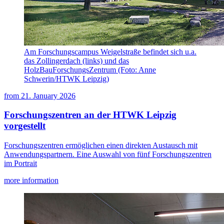
Am Forschungscampus Weigelstraße befindet sich u.a.
das Zollingerdach (links) und das
HolzBauForschungsZentrum (Foto: Anne
Schwerin/HTWK Leipzig)
from
21. January 2026
Forschungszentren an der HTWK Leipzig
vorgestellt
Forschungszentren ermöglichen einen direkten Austausch mit
Anwendungspartnern. Eine Auswahl von fünf Forschungszentren
im Portrait
more information