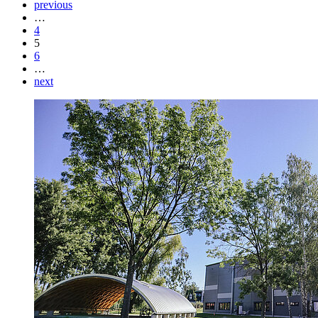
previous
…
4
5
6
…
next