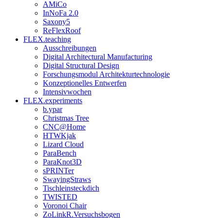
AMiCo
InNoFa 2.0
Saxony5
ReFlexRoof
FLEX.teaching
Ausschreibungen
Digital Architectural Manufacturing
Digital Structural Design
Forschungsmodul Architekturtechnologie
Konzeptionelles Entwerfen
Intensivwochen
FLEX.experiments
b.ypar
Christmas Tree
CNC@Home
HTWKjak
Lizard Cloud
ParaBench
ParaKnot3D
sPRINTer
SwayingStraws
Tischleinsteckdich
TWISTED
Voronoi Chair
ZoLinkR.Versuchsbogen