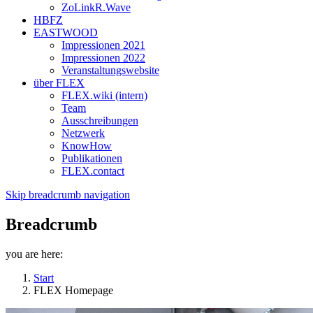
ZoLinkR.Wave
HBFZ
EASTWOOD
Impressionen 2021
Impressionen 2022
Veranstaltungswebsite
über FLEX
FLEX.wiki (intern)
Team
Ausschreibungen
Netzwerk
KnowHow
Publikationen
FLEX.contact
Skip breadcrumb navigation
Breadcrumb
you are here:
Start
FLEX Homepage