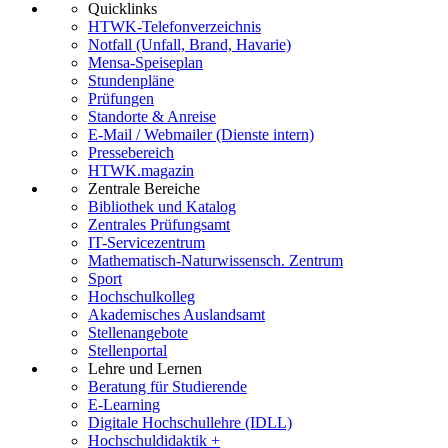
Quicklinks
HTWK-Telefonverzeichnis
Notfall (Unfall, Brand, Havarie)
Mensa-Speiseplan
Stundenpläne
Prüfungen
Standorte & Anreise
E-Mail / Webmailer (Dienste intern)
Pressebereich
HTWK.magazin
Zentrale Bereiche
Bibliothek und Katalog
Zentrales Prüfungsamt
IT-Servicezentrum
Mathematisch-Naturwissensch. Zentrum
Sport
Hochschulkolleg
Akademisches Auslandsamt
Stellenangebote
Stellenportal
Lehre und Lernen
Beratung für Studierende
E-Learning
Digitale Hochschullehre (IDLL)
Hochschuldidaktik +