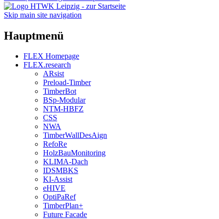
Skip main site navigation
Hauptmenü
FLEX Homepage
FLEX.research
ARsist
Preload-Timber
TimberBot
BSp-Modular
NTM-HBFZ
CSS
NWA
TimberWallDesAign
RefoRe
HolzBauMonitoring
KLIMA-Dach
IDSMBKS
KI-Assist
eHIVE
OptiPaRef
TimberPlan+
Future Facade