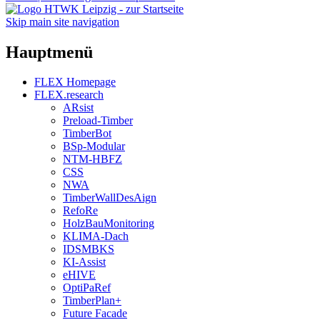
Skip main site navigation
Hauptmenü
FLEX Homepage
FLEX.research
ARsist
Preload-Timber
TimberBot
BSp-Modular
NTM-HBFZ
CSS
NWA
TimberWallDesAign
RefoRe
HolzBauMonitoring
KLIMA-Dach
IDSMBKS
KI-Assist
eHIVE
OptiPaRef
TimberPlan+
Future Facade