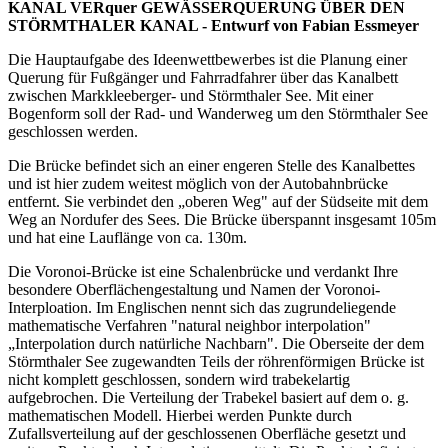
KANAL VERquer GEWÄSSERQUERUNG ÜBER DEN
STÖRMTHALER KANAL - Entwurf von Fabian Essmeyer
Die Hauptaufgabe des Ideenwettbewerbes ist die Planung einer
Querung für Fußgänger und Fahrradfahrer über das Kanalbett
zwischen Markkleeberger- und Störmthaler See. Mit einer
Bogenform soll der Rad- und Wanderweg um den Störmthaler See
geschlossen werden.
Die Brücke befindet sich an einer engeren Stelle des Kanalbettes
und ist hier zudem weitest möglich von der Autobahnbrücke
entfernt. Sie verbindet den „oberen Weg" auf der Südseite mit dem
Weg an Nordufer des Sees. Die Brücke überspannt insgesamt 105m
und hat eine Lauflänge von ca. 130m.
Die Voronoi-Brücke ist eine Schalenbrücke und verdankt Ihre
besondere Oberflächengestaltung und Namen der Voronoi-
Interploation. Im Englischen nennt sich das zugrundeliegende
mathematische Verfahren "natural neighbor interpolation"
„Interpolation durch natürliche Nachbarn". Die Oberseite der dem
Störmthaler See zugewandten Teils der röhrenförmigen Brücke ist
nicht komplett geschlossen, sondern wird trabekelartig
aufgebrochen. Die Verteilung der Trabekel basiert auf dem o. g.
mathematischen Modell. Hierbei werden Punkte durch
Zufallsverteilung auf der geschlossenen Oberfläche gesetzt und