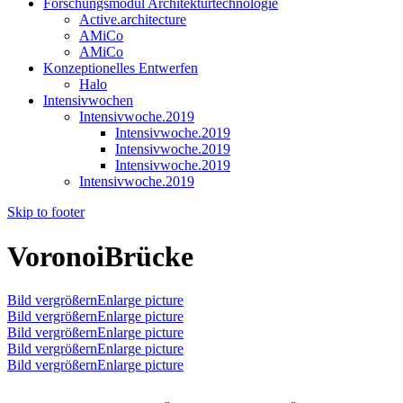
Forschungsmodul Architekturtechnologie
Active.architecture
AMiCo
AMiCo
Konzeptionelles Entwerfen
Halo
Intensivwochen
Intensivwoche.2019
Intensivwoche.2019
Intensivwoche.2019
Intensivwoche.2019
Intensivwoche.2019
Skip to footer
VoronoiBrücke
Bild vergrößernEnlarge picture
Bild vergrößernEnlarge picture
Bild vergrößernEnlarge picture
Bild vergrößernEnlarge picture
Bild vergrößernEnlarge picture