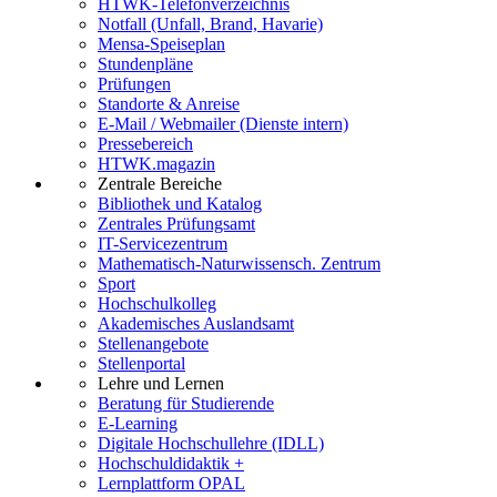
HTWK-Telefonverzeichnis
Notfall (Unfall, Brand, Havarie)
Mensa-Speiseplan
Stundenpläne
Prüfungen
Standorte & Anreise
E-Mail / Webmailer (Dienste intern)
Pressebereich
HTWK.magazin
Zentrale Bereiche
Bibliothek und Katalog
Zentrales Prüfungsamt
IT-Servicezentrum
Mathematisch-Naturwissensch. Zentrum
Sport
Hochschulkolleg
Akademisches Auslandsamt
Stellenangebote
Stellenportal
Lehre und Lernen
Beratung für Studierende
E-Learning
Digitale Hochschullehre (IDLL)
Hochschuldidaktik +
Lernplattform OPAL