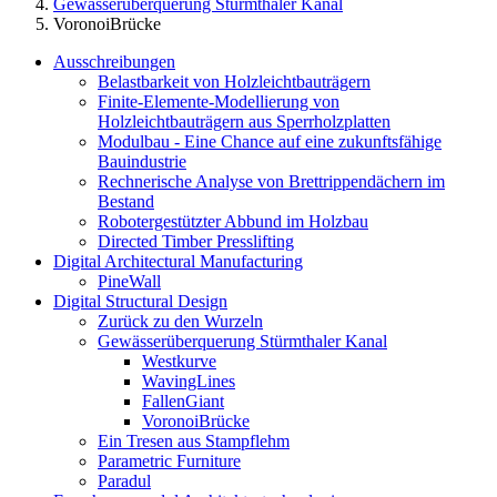
Gewässerüberquerung Stürmthaler Kanal
VoronoiBrücke
Ausschreibungen
Belastbarkeit von Holzleichtbauträgern
Finite-Elemente-Modellierung von
Holzleichtbauträgern aus Sperrholzplatten
Modulbau - Eine Chance auf eine zukunftsfähige
Bauindustrie
Rechnerische Analyse von Brettrippendächern im
Bestand
Robotergestützter Abbund im Holzbau
Directed Timber Presslifting
Digital Architectural Manufacturing
PineWall
Digital Structural Design
Zurück zu den Wurzeln
Gewässerüberquerung Stürmthaler Kanal
Westkurve
WavingLines
FallenGiant
VoronoiBrücke
Ein Tresen aus Stampflehm
Parametric Furniture
Paradul