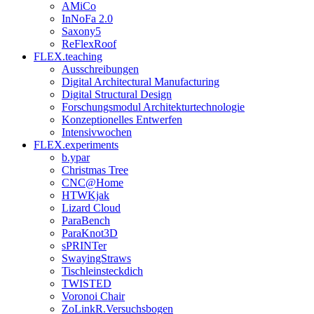
AMiCo
InNoFa 2.0
Saxony5
ReFlexRoof
FLEX.teaching
Ausschreibungen
Digital Architectural Manufacturing
Digital Structural Design
Forschungsmodul Architekturtechnologie
Konzeptionelles Entwerfen
Intensivwochen
FLEX.experiments
b.ypar
Christmas Tree
CNC@Home
HTWKjak
Lizard Cloud
ParaBench
ParaKnot3D
sPRINTer
SwayingStraws
Tischleinsteckdich
TWISTED
Voronoi Chair
ZoLinkR.Versuchsbogen