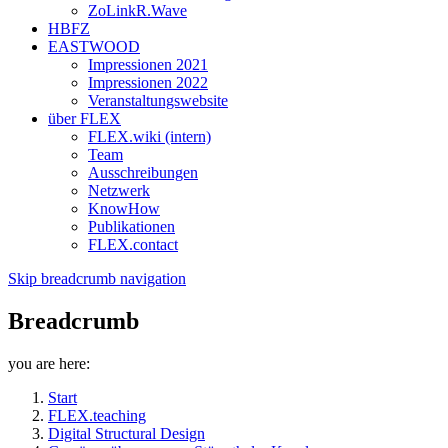
ZoLinkR.Wave
HBFZ
EASTWOOD
Impressionen 2021
Impressionen 2022
Veranstaltungswebsite
über FLEX
FLEX.wiki (intern)
Team
Ausschreibungen
Netzwerk
KnowHow
Publikationen
FLEX.contact
Skip breadcrumb navigation
Breadcrumb
you are here:
Start
FLEX.teaching
Digital Structural Design