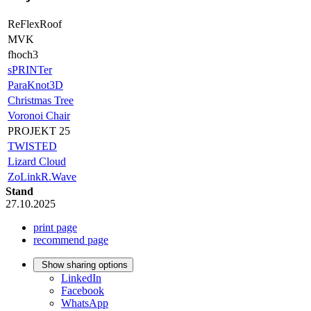
ReFlexRoof
MVK
fhoch3
sPRINTer
ParaKnot3D
Christmas Tree
Voronoi Chair
PROJEKT 25
TWISTED
Lizard Cloud
ZoLinkR.Wave
Stand
27.10.2025
print page
recommend page
Show sharing options
LinkedIn
Facebook
WhatsApp