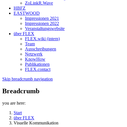
ZoLinkR.Wave
HBFZ
EASTWOOD
Impressionen 2021
Impressionen 2022
Veranstaltungswebsite
über FLEX
FLEX.wiki (intern)
Team
Ausschreibungen
Netzwerk
KnowHow
Publikationen
FLEX.contact
Skip breadcrumb navigation
Breadcrumb
you are here:
Start
über FLEX
Visuelle Kommunikation