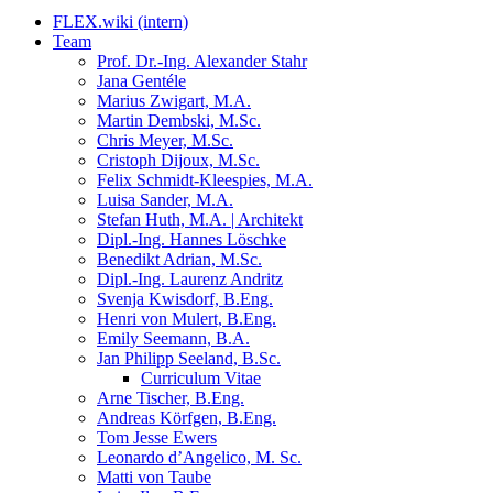
FLEX.wiki (intern)
Team
Prof. Dr.-Ing. Alexander Stahr
Jana Gentéle
Marius Zwigart, M.A.
Martin Dembski, M.Sc.
Chris Meyer, M.Sc.
Cristoph Dijoux, M.Sc.
Felix Schmidt-Kleespies, M.A.
Luisa Sander, M.A.
Stefan Huth, M.A. | Architekt
Dipl.-Ing. Hannes Löschke
Benedikt Adrian, M.Sc.
Dipl.-Ing. Laurenz Andritz
Svenja Kwisdorf, B.Eng.
Henri von Mulert, B.Eng.
Emily Seemann, B.A.
Jan Philipp Seeland, B.Sc.
Curriculum Vitae
Arne Tischer, B.Eng.
Andreas Körfgen, B.Eng.
Tom Jesse Ewers
Leonardo d’Angelico, M. Sc.
Matti von Taube