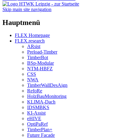
Skip main site navigation
Hauptmenü
FLEX Homepage
FLEX.research
ARsist
Preload-Timber
TimberBot
BSp-Modular
NTM-HBFZ
CSS
NWA
TimberWallDesAign
RefoRe
HolzBauMonitoring
KLIMA-Dach
IDSMBKS
KI-Assist
eHIVE
OptiPaRef
TimberPlan+
Future Facade