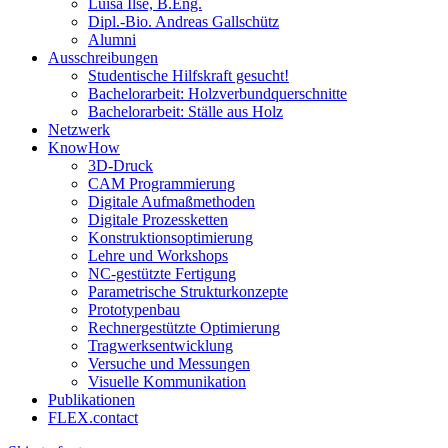
Luisa Ilse, B.Eng.
Dipl.-Bio. Andreas Gallschütz
Alumni
Ausschreibungen
Studentische Hilfskraft gesucht!
Bachelorarbeit: Holzverbundquerschnitte
Bachelorarbeit: Ställe aus Holz
Netzwerk
KnowHow
3D-Druck
CAM Programmierung
Digitale Aufmaßmethoden
Digitale Prozessketten
Konstruktionsoptimierung
Lehre und Workshops
NC-gestützte Fertigung
Parametrische Strukturkonzepte
Prototypenbau
Rechnergestützte Optimierung
Tragwerksentwicklung
Versuche und Messungen
Visuelle Kommunikation
Publikationen
FLEX.contact