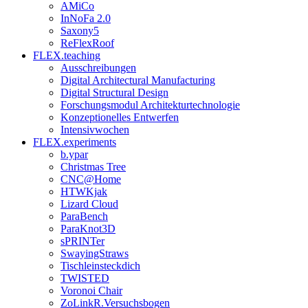
AMiCo
InNoFa 2.0
Saxony5
ReFlexRoof
FLEX.teaching
Ausschreibungen
Digital Architectural Manufacturing
Digital Structural Design
Forschungsmodul Architekturtechnologie
Konzeptionelles Entwerfen
Intensivwochen
FLEX.experiments
b.ypar
Christmas Tree
CNC@Home
HTWKjak
Lizard Cloud
ParaBench
ParaKnot3D
sPRINTer
SwayingStraws
Tischleinsteckdich
TWISTED
Voronoi Chair
ZoLinkR.Versuchsbogen