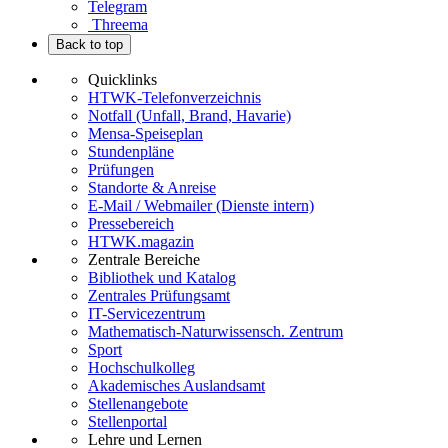
Telegram
Threema
Back to top
Quicklinks
HTWK-Telefonverzeichnis
Notfall (Unfall, Brand, Havarie)
Mensa-Speiseplan
Stundenpläne
Prüfungen
Standorte & Anreise
E-Mail / Webmailer (Dienste intern)
Pressebereich
HTWK.magazin
Zentrale Bereiche
Bibliothek und Katalog
Zentrales Prüfungsamt
IT-Servicezentrum
Mathematisch-Naturwissensch. Zentrum
Sport
Hochschulkolleg
Akademisches Auslandsamt
Stellenangebote
Stellenportal
Lehre und Lernen