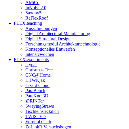
AMiCo
InNoFa 2.0
Saxony5
ReFlexRoof
FLEX.teaching
Ausschreibungen
Digital Architectural Manufacturing
Digital Structural Design
Forschungsmodul Architekturtechnologie
Konzeptionelles Entwerfen
Intensivwochen
FLEX.experiments
b.ypar
Christmas Tree
CNC@Home
HTWKjak
Lizard Cloud
ParaBench
ParaKnot3D
sPRINTer
SwayingStraws
Tischleinsteckdich
TWISTED
Voronoi Chair
ZoLinkR.Versuchsbogen