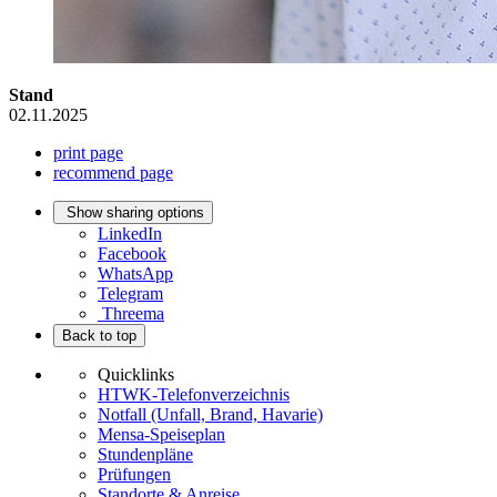
Stand
02.11.2025
print page
recommend page
Show sharing options
LinkedIn
Facebook
WhatsApp
Telegram
Threema
Back to top
Quicklinks
HTWK-Telefonverzeichnis
Notfall (Unfall, Brand, Havarie)
Mensa-Speiseplan
Stundenpläne
Prüfungen
Standorte & Anreise