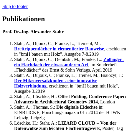
Skip to footer
Publikationen
Prof. Dr.-Ing. Alexander Stahr
Stahr, A.; Dijoux, C.; Franke, L., Tremepl, M.:
Brettrippendächer in elementierter Bauweise
, erschienen
in "bmH bauen mit Holz", Ausgabe 7-8.2019
Stahr, A.; Dijoux, C.; Dembski, M.; Franke, L.:
Zollinger -
ein Flachdach der etwas anderen Art
, im Sonderheft
„Flachdächer“ des Ernst & Sohn Verlags, April 2019
Stahr, A.; Dujoux, C.; Franke, L.; Tremel, M.; Bialozyt, J.:
Der Mikroversatzknoten - eine innovative
Holzverbindung
, erschienen in "bmH bauen mit Holz",
Ausgabe 3.2019
Stahr, A.; Löschke, H.:
Offset Folding, Conference Paper:
Advances in Architectural Geometry 2014
, London
Stahr, A.; Thomas, S.:
Die digitale Eidechse
in:
EINBLICKE, Forschungsmagazin 01 / 2014 der HTWK
Leipzig, Leipzig
Löschke, H.; Stahr, A.:
LIZARD CLOUD – Von der
Datenwolke zum leichten Flächentragwerk
, Poster, Tag