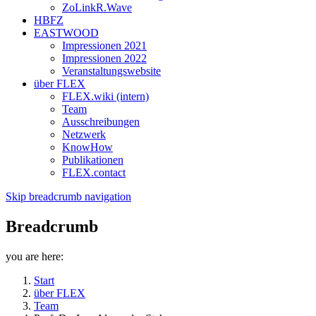
ZoLinkR.Wave
HBFZ
EASTWOOD
Impressionen 2021
Impressionen 2022
Veranstaltungswebsite
über FLEX
FLEX.wiki (intern)
Team
Ausschreibungen
Netzwerk
KnowHow
Publikationen
FLEX.contact
Skip breadcrumb navigation
Breadcrumb
you are here:
Start
über FLEX
Team