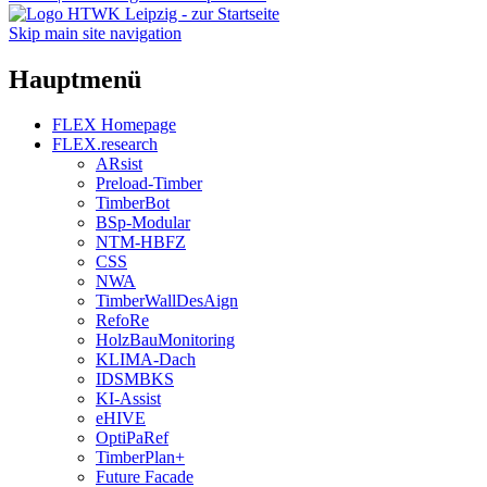
Skip main site navigation
Hauptmenü
FLEX Homepage
FLEX.research
ARsist
Preload-Timber
TimberBot
BSp-Modular
NTM-HBFZ
CSS
NWA
TimberWallDesAign
RefoRe
HolzBauMonitoring
KLIMA-Dach
IDSMBKS
KI-Assist
eHIVE
OptiPaRef
TimberPlan+
Future Facade