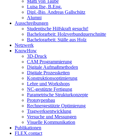
Matti von Taube
Luisa Ilse, B.Eng.
Dipl.-Bio. Andreas Gallschütz
Alumni
Ausschreibungen
Studentische Hilfskraft gesucht!
Bachelorarbeit: Holzverbundquerschnitte
Bachelorarbeit: Ställe aus Holz
Netzwerk
KnowHow
3D-Druck
CAM Programmierung
Digitale Aufmaßmethoden
Digitale Prozessketten
Konstruktionsoptimierung
Lehre und Workshops
NC-gestützte Fertigung
Parametrische Strukturkonzepte
Prototypenbau
Rechnergestützte Optimierung
Tragwerksentwicklung
Versuche und Messungen
Visuelle Kommunikation
Publikationen
FLEX.contact