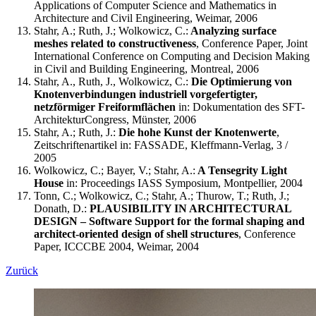
Applications of Computer Science and Mathematics in
Architecture and Civil Engineering, Weimar, 2006
Stahr, A.; Ruth, J.; Wolkowicz, C.:
Analyzing surface
meshes related to constructiveness
, Conference Paper, Joint
International Conference on Computing and Decision Making
in Civil and Building Engineering, Montreal, 2006
Stahr, A., Ruth, J., Wolkowicz, C.:
Die Optimierung von
Knotenverbindungen industriell vorgefertigter,
netzförmiger Freiformflächen
in: Dokumentation des SFT-
ArchitekturCongress, Münster, 2006
Stahr, A.; Ruth, J.:
Die hohe Kunst der Knotenwerte
,
Zeitschriftenartikel in: FASSADE, Kleffmann-Verlag, 3 /
2005
Wolkowicz, C.; Bayer, V.; Stahr, A.:
A Tensegrity Light
House
in: Proceedings IASS Symposium, Montpellier, 2004
Tonn, C.; Wolkowicz, C.; Stahr, A.; Thurow, T.; Ruth, J.;
Donath, D.:
PLAUSIBILITY IN ARCHITECTURAL
DESIGN – Software Support for the formal shaping and
architect-oriented design of shell structures
, Conference
Paper, ICCCBE 2004, Weimar, 2004
Zurück