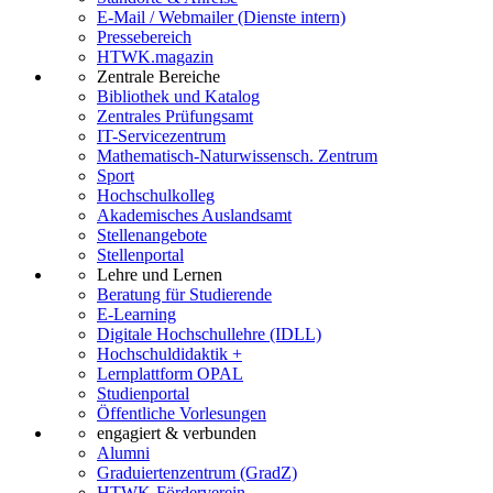
E-Mail / Webmailer (Dienste intern)
Pressebereich
HTWK.magazin
Zentrale Bereiche
Bibliothek und Katalog
Zentrales Prüfungsamt
IT-Servicezentrum
Mathematisch-Naturwissensch. Zentrum
Sport
Hochschulkolleg
Akademisches Auslandsamt
Stellenangebote
Stellenportal
Lehre und Lernen
Beratung für Studierende
E-Learning
Digitale Hochschullehre (IDLL)
Hochschuldidaktik +
Lernplattform OPAL
Studienportal
Öffentliche Vorlesungen
engagiert & verbunden
Alumni
Graduiertenzentrum (GradZ)
HTWK-Förderverein