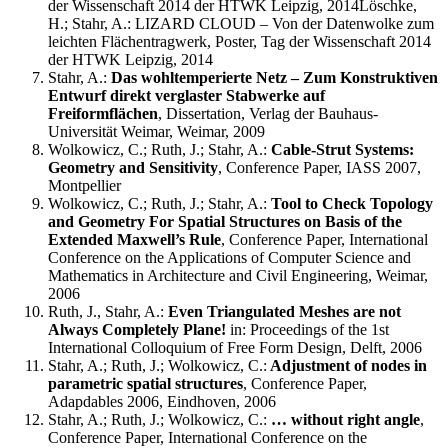
der Wissenschaft 2014 der HTWK Leipzig, 2014Löschke,
H.; Stahr, A.: LIZARD CLOUD – Von der Datenwolke zum
leichten Flächentragwerk, Poster, Tag der Wissenschaft 2014
der HTWK Leipzig, 2014
Stahr, A.:
Das wohltemperierte Netz – Zum Konstruktiven
Entwurf direkt verglaster Stabwerke auf
Freiformflächen
, Dissertation, Verlag der Bauhaus-
Universität Weimar, Weimar, 2009
Wolkowicz, C.; Ruth, J.; Stahr, A.:
Cable-Strut Systems:
Geometry and Sensitivity
, Conference Paper, IASS 2007,
Montpellier
Wolkowicz, C.; Ruth, J.; Stahr, A.:
Tool to Check Topology
and Geometry For Spatial Structures on Basis of the
Extended Maxwell’s Rule
, Conference Paper, International
Conference on the Applications of Computer Science and
Mathematics in Architecture and Civil Engineering, Weimar,
2006
Ruth, J., Stahr, A.:
Even Triangulated Meshes are not
Always Completely Plane!
in: Proceedings of the 1st
International Colloquium of Free Form Design, Delft, 2006
Stahr, A.; Ruth, J.; Wolkowicz, C.:
Adjustment of nodes in
parametric spatial structures
, Conference Paper,
Adapdables 2006, Eindhoven, 2006
Stahr, A.; Ruth, J.; Wolkowicz, C.:
… without right angle
,
Conference Paper, International Conference on the