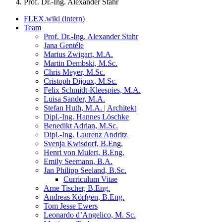
Prof. Dr.-Ing. Alexander Stahr
FLEX.wiki (intern)
Team
Prof. Dr.-Ing. Alexander Stahr
Jana Gentéle
Marius Zwigart, M.A.
Martin Dembski, M.Sc.
Chris Meyer, M.Sc.
Cristoph Dijoux, M.Sc.
Felix Schmidt-Kleespies, M.A.
Luisa Sander, M.A.
Stefan Huth, M.A. | Architekt
Dipl.-Ing. Hannes Löschke
Benedikt Adrian, M.Sc.
Dipl.-Ing. Laurenz Andritz
Svenja Kwisdorf, B.Eng.
Henri von Mulert, B.Eng.
Emily Seemann, B.A.
Jan Philipp Seeland, B.Sc.
Curriculum Vitae
Arne Tischer, B.Eng.
Andreas Körfgen, B.Eng.
Tom Jesse Ewers
Leonardo d’Angelico, M. Sc.